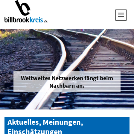
UNSERE THEMEN
25 JAHRE NETZWERK
VORSTAND
GESPRÄCHSKREISE
UNTERNEHMEN & BRANCHEN
JOB & QUALIFIZIERUNG
BRANCHENINFOS
Weltweites Netzwerken fängt beim
Nachbarn an.
MITGLIED WERDEN
Aktuelles, Meinungen,
Einschätzungen