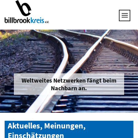
UNSERE THEMEN
25 JAHRE NETZWERK
VORSTAND
GESPRÄCHSKREISE
UNTERNEHMEN & BRANCHEN
JOB & QUALIFIZIERUNG
BRANCHENINFOS
Weltweites Netzwerken fängt beim
Nachbarn an.
MITGLIED WERDEN
Aktuelles, Meinungen,
Einschätzungen