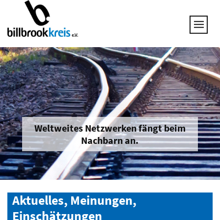
UNSERE THEMEN
25 JAHRE NETZWERK
VORSTAND
GESPRÄCHSKREISE
UNTERNEHMEN & BRANCHEN
JOB & QUALIFIZIERUNG
BRANCHENINFOS
Weltweites Netzwerken fängt beim
Nachbarn an.
MITGLIED WERDEN
Aktuelles, Meinungen,
Einschätzungen