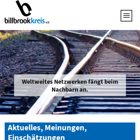
UNSERE THEMEN
25 JAHRE NETZWERK
VORSTAND
GESPRÄCHSKREISE
UNTERNEHMEN & BRANCHEN
JOB & QUALIFIZIERUNG
BRANCHENINFOS
Weltweites Netzwerken fängt beim
Nachbarn an.
MITGLIED WERDEN
Aktuelles, Meinungen,
Einschätzungen