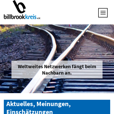
UNSERE THEMEN
25 JAHRE NETZWERK
VORSTAND
GESPRÄCHSKREISE
UNTERNEHMEN & BRANCHEN
JOB & QUALIFIZIERUNG
BRANCHENINFOS
Weltweites Netzwerken fängt beim
Nachbarn an.
MITGLIED WERDEN
Aktuelles, Meinungen,
Einschätzungen