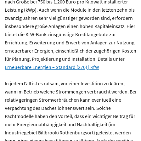
nach Größe bei 750 bis 1.200 Euro pro Kilowatt installierter
Leistung (kWp). Auch wenn die Module in den letzten zehn bis
zwanzig Jahren sehr viel günstiger geworden sind, erfordern
insbesondere große Anlagen einen hohen Kapitaleinsatz. Hier
bietet die KfW-Bank zinsgünstige Kreditangebote zur
Errichtung, Erweiterung und Erwerb von Anlagen zur Nutzung
erneuerbarer Energien, einschließlich der zugehörigen Kosten
für Planung, Projektierung und Installation. Details unter
Erneuerbare Energien – Standard (270) | KfW
In jedem Fall ist es ratsam, vor einer Investition zu klären,
wann im Betrieb welche Strommengen verbraucht werden. Bei
relativ geringen Stromverbräuchen kann eventuell eine
Verpachtung des Daches lohnenswert sein. Solche
Pachtmodelle haben den Vorteil, dass ein wichtiger Beitrag für
mehr Energieunabhängigkeit und Nachhaltigkeit (im
Industriegebiet Billbrook/Rothenburgsort) geleistet werden
kann, ohne eigene Investitionen zu tätigen. Auch der positive