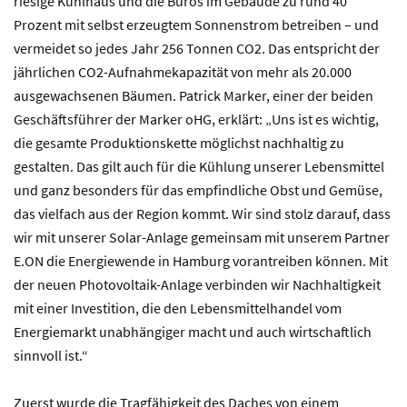
riesige Kühlhaus und die Büros im Gebäude zu rund 40
Prozent mit selbst erzeugtem Sonnenstrom betreiben – und
vermeidet so jedes Jahr 256 Tonnen CO2. Das entspricht der
jährlichen CO2-Aufnahmekapazität von mehr als 20.000
ausgewachsenen Bäumen. Patrick Marker, einer der beiden
Geschäftsführer der Marker oHG, erklärt: „Uns ist es wichtig,
die gesamte Produktionskette möglichst nachhaltig zu
gestalten. Das gilt auch für die Kühlung unserer Lebensmittel
und ganz besonders für das empfindliche Obst und Gemüse,
das vielfach aus der Region kommt. Wir sind stolz darauf, dass
wir mit unserer Solar-Anlage gemeinsam mit unserem Partner
E.ON die Energiewende in Hamburg vorantreiben können. Mit
der neuen Photovoltaik-Anlage verbinden wir Nachhaltigkeit
mit einer Investition, die den Lebensmittelhandel vom
Energiemarkt unabhängiger macht und auch wirtschaftlich
sinnvoll ist.“
Zuerst wurde die Tragfähigkeit des Daches von einem