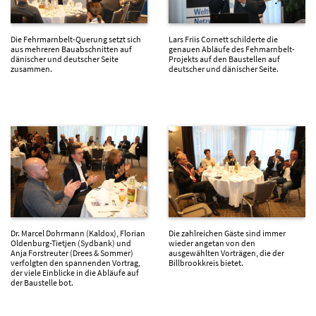
Die Fehrmarnbelt-Querung setzt sich
Lars Friis Cornett schilderte die
aus mehreren Bauabschnitten auf
genauen Abläufe des Fehmarnbelt-
dänischer und deutscher Seite
Projekts auf den Baustellen auf
zusammen.
deutscher und dänischer Seite.
Dr. Marcel Dohrmann (Kaldox), Florian
Die zahlreichen Gäste sind immer
Oldenburg-Tietjen (Sydbank) und
wieder angetan von den
Anja Forstreuter (Drees & Sommer)
ausgewählten Vorträgen, die der
verfolgten den spannenden Vortrag,
Billbrookkreis bietet.
der viele Einblicke in die Abläufe auf
der Baustelle bot.