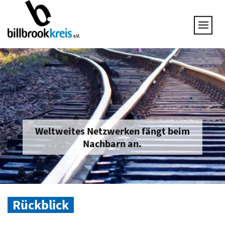
UNSERE THEMEN
25 JAHRE NETZWERK
VORSTAND
GESPRÄCHSKREISE
UNTERNEHMEN & BRANCHEN
JOB & QUALIFIZIERUNG
BRANCHENINFOS
Weltweites Netzwerken fängt beim
Nachbarn an.
MITGLIED WERDEN
Rückblick