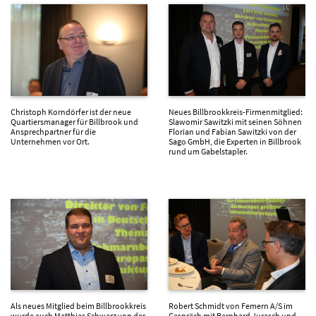
Christoph Korndörfer ist der neue
Neues Billbrookkreis-Firmenmitglied:
Quartiersmanager für Billbrook und
Slawomir Sawitzki mit seinen Söhnen
Ansprechpartner für die
Florian und Fabian Sawitzki von der
Unternehmen vor Ort.
Sago GmbH, die Experten in Billbrook
rund um Gabelstapler.
Als neues Mitglied beim Billbrookkreis
Robert Schmidt von Femern A/S im
wurde auch Matthias Schwarz von der
Gespräch mit Bernhard Jurasch und