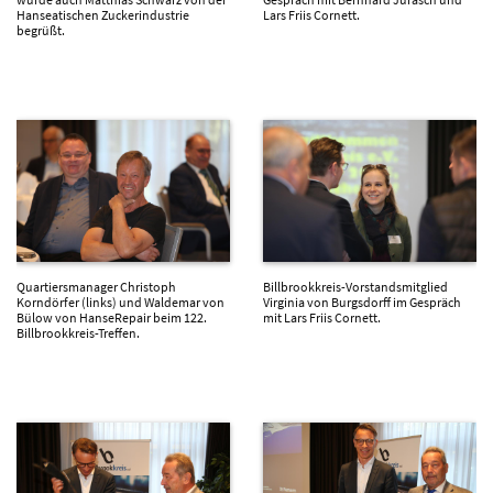
Hanseatischen Zuckerindustrie
Lars Friis Cornett.
begrüßt.
Quartiersmanager Christoph
Billbrookkreis-Vorstandsmitglied
Korndörfer (links) und Waldemar von
Virginia von Burgsdorff im Gespräch
Bülow von HanseRepair beim 122.
mit Lars Friis Cornett.
Billbrookkreis-Treffen.