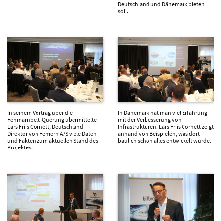
Deutschland und Dänemark bieten
soll.
In seinem Vortrag über die
In Dänemark hat man viel Erfahrung
Fehmarnbelt-Querung übermittelte
mit der Verbesserung von
Lars Friis Cornett, Deutschland-
Infrastrukturen. Lars Friis Cornett zeigt
Direktor von Femern A/S viele Daten
anhand von Beispielen, was dort
und Fakten zum aktuellen Stand des
baulich schon alles entwickelt wurde.
Projektes.