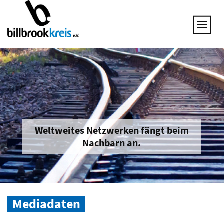
UNSERE THEMEN
25 JAHRE NETZWERK
VORSTAND
GESPRÄCHSKREISE
UNTERNEHMEN & BRANCHEN
JOB & QUALIFIZIERUNG
BRANCHENINFOS
Weltweites Netzwerken fängt beim
Nachbarn an.
MITGLIED WERDEN
Mediadaten