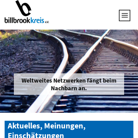
UNSERE THEMEN
25 JAHRE NETZWERK
VORSTAND
GESPRÄCHSKREISE
UNTERNEHMEN & BRANCHEN
JOB & QUALIFIZIERUNG
BRANCHENINFOS
Weltweites Netzwerken fängt beim
Nachbarn an.
MITGLIED WERDEN
Aktuelles, Meinungen,
Einschätzungen