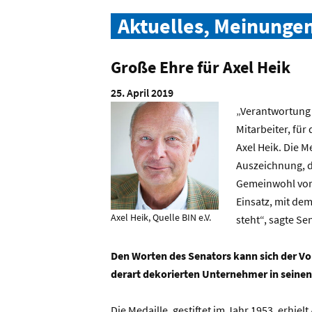
Aktuelles, Meinunge
Große Ehre für Axel Heik
25. April 2019
„Verantwortung 
Mitarbeiter, fü
Axel Heik. Die M
Auszeichnung, 
Gemeinwohl vorb
Einsatz, mit de
Axel Heik, Quelle BIN e.V.
steht“, sagte S
Den Worten des Senators kann sich der Vor
derart dekorierten Unternehmer in seinen
Die Medaille, gestiftet im Jahr 1953, erhielt