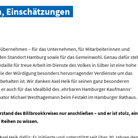
n, Einschätzungen
übernehmen – für das Unternehmen, für Mitarbeiterinnen und
r den Standort Hamburg sowie für das Gemeinwohl. Genau dafür ste
edaille für treue Arbeit im Dienste des Volkes in Silber ist eine hohe
die der Würdigung besonders hervorragender Verdienste um das
ehalten ist. Wir danken Axel Heik für seinen ganz besonderen
m er auch für das Idealbild des ‚ehrbaren Hamburger Kaufmanns‘
enator Michael Westhagemann beim Festakt im Hamburger Rathaus.
stand des Billbrookkreises nur anschließen – und er ist stolz, ei
 Reihen zu wissen.
 Axel Heik dafür: Er initiierte und unterstützt seit über 30 Jahren de