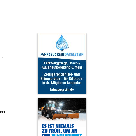
ht
nen
n