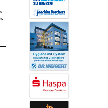
en
n,